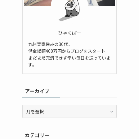
ひゃくぱー
九州実家住みの30代。
借金総額400万円からブログをスタート
まだまだ完済できず辛い毎日を送っていま
す。
アーカイブ
ア
ー
カ
イ
カテゴリー
ブ