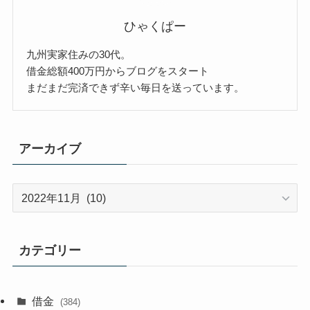
ひゃくぱー
九州実家住みの30代。
借金総額400万円からブログをスタート
まだまだ完済できず辛い毎日を送っています。
アーカイブ
ア
ー
カ
イ
カテゴリー
ブ
借金
(384)