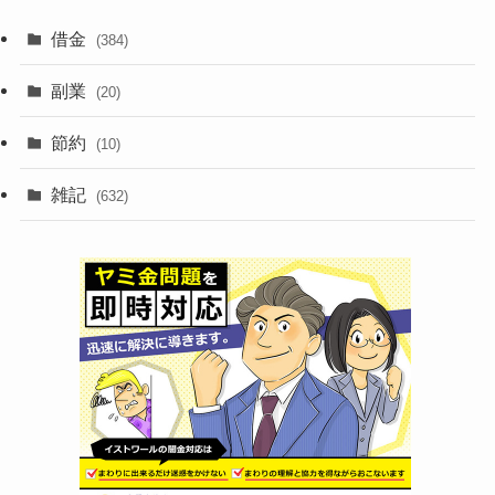
借金
(384)
副業
(20)
節約
(10)
雑記
(632)