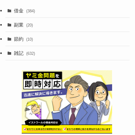
借金
(384)
副業
(20)
節約
(10)
雑記
(632)