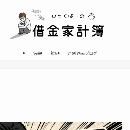
借金
雑記
月別 過去ブログ