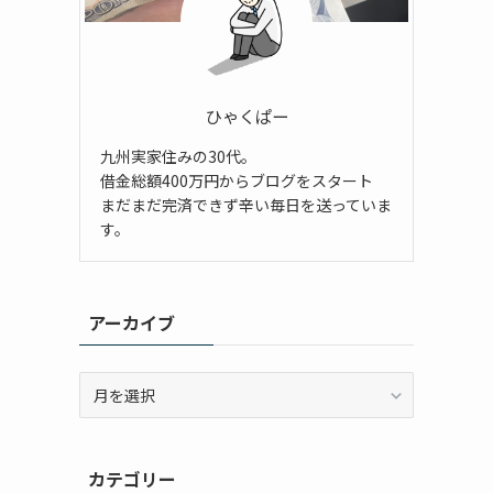
ひゃくぱー
九州実家住みの30代。
借金総額400万円からブログをスタート
まだまだ完済できず辛い毎日を送っていま
す。
アーカイブ
ア
ー
カ
イ
カテゴリー
ブ