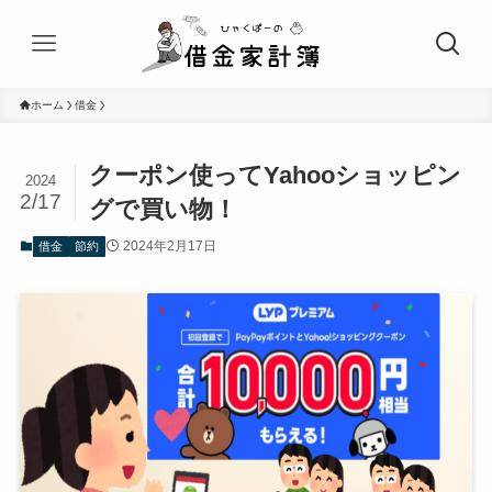
ホーム
借金
クーポン使ってYahooショッピン
2024
2/17
グで買い物！
2024年2月17日
借金
節約